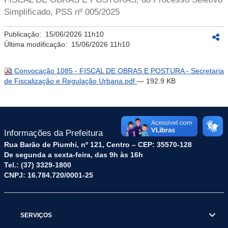
Simplificado, PSS nº 005/2025
Publicação:
15/06/2026 11h10
Última modificação:
15/06/2026 11h10
Convocação 1085 - FISCAL DE OBRAS E POSTURA - Secretaria
de Fiscalização e Regulação Urbana.pdf
— 192.9 KB
Informações da Prefeitura
Rua Barão de Piumhi, nº 121, Centro – CEP: 35570-128
De segunda a sexta-feira, das 9h às 16h
Tel.: (37) 3329-1800
CNPJ: 16.784.720/0001-25
SERVIÇOS