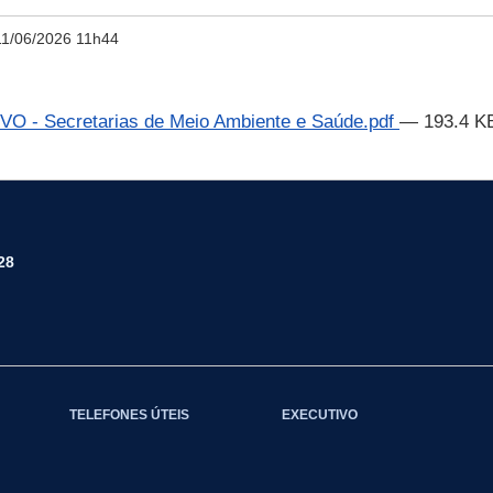
11/06/2026 11h44
 - Secretarias de Meio Ambiente e Saúde.pdf
— 193.4 K
28
TELEFONES ÚTEIS
EXECUTIVO