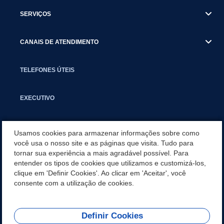
SERVIÇOS
CANAIS DE ATENDIMENTO
TELEFONES ÚTEIS
EXECUTIVO
NOTÍCIAS
Usamos cookies para armazenar informações sobre como
você usa o nosso site e as páginas que visita. Tudo para
tornar sua experiência a mais agradável possível. Para
APLICATIVO
entender os tipos de cookies que utilizamos e customizá-los,
clique em 'Definir Cookies'. Ao clicar em 'Aceitar', você
SECRETARIAS
consente com a utilização de cookies.
Definir Cookies