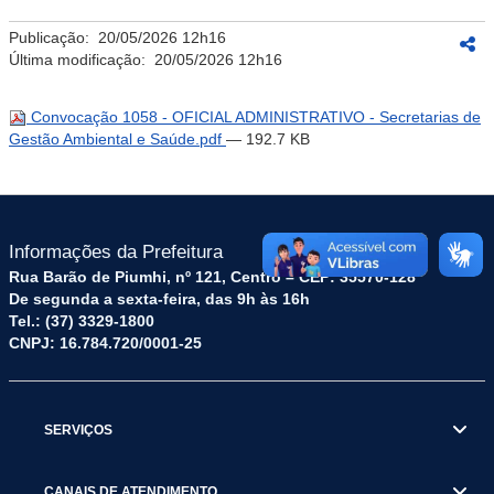
Publicação:
20/05/2026 12h16
Última modificação:
20/05/2026 12h16
Convocação 1058 - OFICIAL ADMINISTRATIVO - Secretarias de
Gestão Ambiental e Saúde.pdf
— 192.7 KB
Informações da Prefeitura
Rua Barão de Piumhi, nº 121, Centro – CEP: 35570-128
De segunda a sexta-feira, das 9h às 16h
Tel.: (37) 3329-1800
CNPJ: 16.784.720/0001-25
SERVIÇOS
CANAIS DE ATENDIMENTO