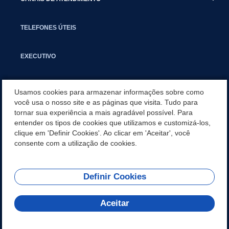
TELEFONES ÚTEIS
EXECUTIVO
NOTÍCIAS
Usamos cookies para armazenar informações sobre como
você usa o nosso site e as páginas que visita. Tudo para
tornar sua experiência a mais agradável possível. Para
APLICATIVO
entender os tipos de cookies que utilizamos e customizá-los,
clique em 'Definir Cookies'. Ao clicar em 'Aceitar', você
SECRETARIAS
consente com a utilização de cookies.
Definir Cookies
REDES SOCIAIS
Aceitar