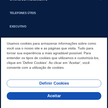
TELEFONES ÚTEIS
EXECUTIVO
NOTÍCIAS
Usamos cookies para armazenar informações sobre como
você usa o nosso site e as páginas que visita. Tudo para
tornar sua experiência a mais agradável possível. Para
APLICATIVO
entender os tipos de cookies que utilizamos e customizá-los,
clique em 'Definir Cookies'. Ao clicar em 'Aceitar', você
SECRETARIAS
consente com a utilização de cookies.
Definir Cookies
REDES SOCIAIS
Aceitar