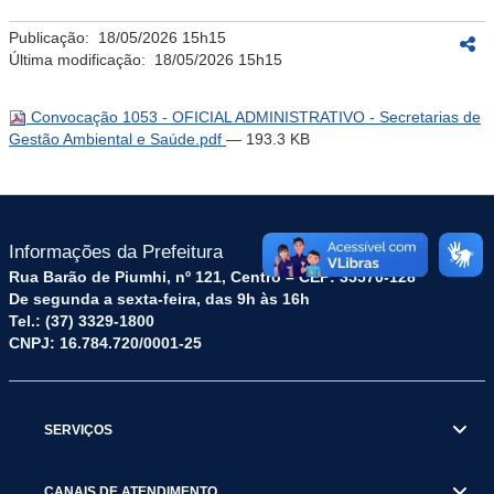
Publicação:
18/05/2026 15h15
Última modificação:
18/05/2026 15h15
Convocação 1053 - OFICIAL ADMINISTRATIVO - Secretarias de
Gestão Ambiental e Saúde.pdf
— 193.3 KB
Informações da Prefeitura
Rua Barão de Piumhi, nº 121, Centro – CEP: 35570-128
De segunda a sexta-feira, das 9h às 16h
Tel.: (37) 3329-1800
CNPJ: 16.784.720/0001-25
SERVIÇOS
CANAIS DE ATENDIMENTO