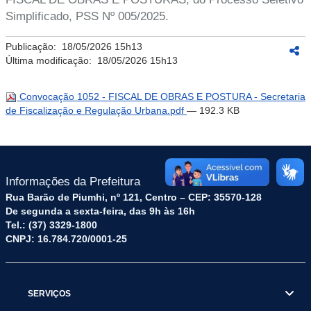
Simplificado, PSS Nº 005/2025.
Publicação:
18/05/2026 15h13
Última modificação:
18/05/2026 15h13
Convocação 1052 - FISCAL DE OBRAS E POSTURA - Secretaria
de Fiscalização e Regulação Urbana.pdf
— 192.3 KB
Informações da Prefeitura
Rua Barão de Piumhi, nº 121, Centro – CEP: 35570-128
De segunda a sexta-feira, das 9h às 16h
Tel.: (37) 3329-1800
CNPJ: 16.784.720/0001-25
SERVIÇOS