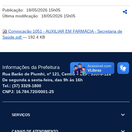
Publicação:
18/05/2026 15h05
Última modificação:
18/05/2026 15h05
Convocação 1051 - AUXILIAR EM FARMÁCIA - Secretaria de
Saúde.pdf
— 192.4 KB
Informações da Prefeitura
Rua Barão de Piumhi, nº 121, Centro – CEP: 35570-128
De segunda a sexta-feira, das 9h às 16h
Tel.: (37) 3329-1800
CNPJ: 16.784.720/0001-25
SERVIÇOS
CANAIS DE ATENDIMENTO