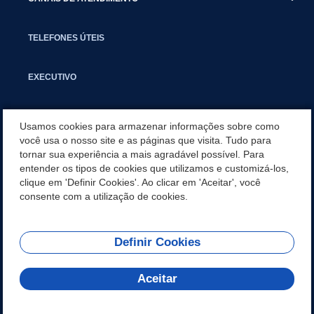
TELEFONES ÚTEIS
EXECUTIVO
NOTÍCIAS
Usamos cookies para armazenar informações sobre como
você usa o nosso site e as páginas que visita. Tudo para
tornar sua experiência a mais agradável possível. Para
APLICATIVO
entender os tipos de cookies que utilizamos e customizá-los,
clique em 'Definir Cookies'. Ao clicar em 'Aceitar', você
SECRETARIAS
consente com a utilização de cookies.
Definir Cookies
REDES SOCIAIS
Aceitar