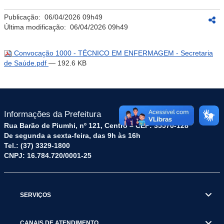
Publicação:
06/04/2026 09h49
Última modificação:
06/04/2026 09h49
Convocação 1000 - TÉCNICO EM ENFERMAGEM - Secretaria
de Saúde.pdf
— 192.6 KB
Informações da Prefeitura
Rua Barão de Piumhi, nº 121, Centro – CEP: 35570-128
De segunda a sexta-feira, das 9h às 16h
Tel.: (37) 3329-1800
CNPJ: 16.784.720/0001-25
SERVIÇOS
CANAIS DE ATENDIMENTO