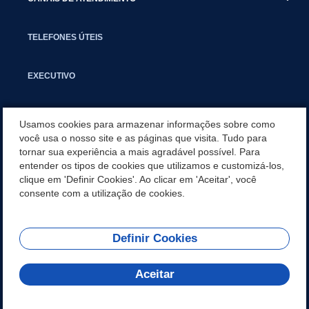
TELEFONES ÚTEIS
EXECUTIVO
NOTÍCIAS
Usamos cookies para armazenar informações sobre como
você usa o nosso site e as páginas que visita. Tudo para
tornar sua experiência a mais agradável possível. Para
APLICATIVO
entender os tipos de cookies que utilizamos e customizá-los,
clique em 'Definir Cookies'. Ao clicar em 'Aceitar', você
SECRETARIAS
consente com a utilização de cookies.
Definir Cookies
REDES SOCIAIS
Aceitar