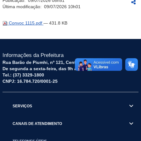
Publicação:
09/07/2026 08h51
Última modificação:
09/07/2026 10h01
Convoc 1115.pdf
— 431.8 KB
Informações da Prefeitura
Rua Barão de Piumhi, nº 121, Centro – CEP: 35570-128
De segunda a sexta-feira, das 9h às 16h
Tel.: (37) 3329-1800
CNPJ: 16.784.720/0001-25
SERVIÇOS
CANAIS DE ATENDIMENTO