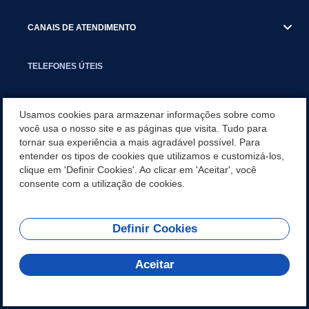
CANAIS DE ATENDIMENTO
TELEFONES ÚTEIS
EXECUTIVO
Usamos cookies para armazenar informações sobre como
você usa o nosso site e as páginas que visita. Tudo para
tornar sua experiência a mais agradável possível. Para
NOTÍCIAS
entender os tipos de cookies que utilizamos e customizá-los,
clique em 'Definir Cookies'. Ao clicar em 'Aceitar', você
APLICATIVO
consente com a utilização de cookies.
Definir Cookies
REDES SOCIAIS
Aceitar