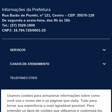
Informações da Prefeitura
Rua Barão de Piumhi, nº 121, Centro – CEP: 35570-128
De segunda a sexta-feira, das 9h às 16h
Tel.: (37) 3329-1800
CNPJ: 16.784.720/0001-25
SERVIÇOS
CANAIS DE ATENDIMENTO
TELEFONES ÚTEIS
EXECUTIVO
Usamos cookies para armazenar informações sobre como
você usa o nosso site e as páginas que visita. Tudo para
tornar sua experiência a mais agradável possível. Para
NOTÍCIAS
entender os tipos de cookies que utilizamos e customizá-los,