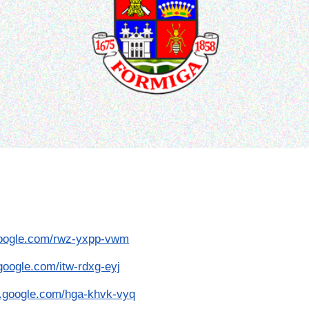
google.com/rwz-yxpp-vwm
google.com/itw-rdxg-eyj
t.google.com/hga-khvk-vyq