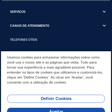
SERVIÇOS
CANAIS DE ATENDIMENTO
TELEFONES ÚTEIS
EXECUTIVO
Usamos cookies para armazenar informações sobre como
você usa o nosso site e as páginas que visita. Tudo para
tornar sua experiência a mais agradável possível. Para
NOTÍCIAS
entender os tipos de cookies que utilizamos e customizá-los,
clique em 'Definir Cookies'. Ao clicar em 'Aceitar', você
APLICATIVO
consente com a utilização de cookies.
Definir Cookies
REDES SOCIAIS
Aceitar