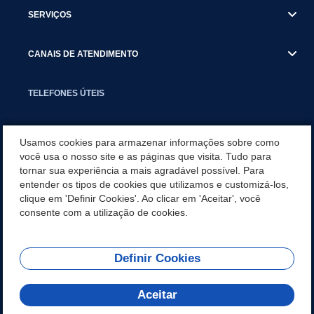
SERVIÇOS
CANAIS DE ATENDIMENTO
TELEFONES ÚTEIS
EXECUTIVO
Usamos cookies para armazenar informações sobre como
você usa o nosso site e as páginas que visita. Tudo para
tornar sua experiência a mais agradável possível. Para
NOTÍCIAS
entender os tipos de cookies que utilizamos e customizá-los,
clique em 'Definir Cookies'. Ao clicar em 'Aceitar', você
APLICATIVO
consente com a utilização de cookies.
Definir Cookies
REDES SOCIAIS
Aceitar