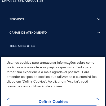
CNPJ: 16.784.720/0001-25
SERVIÇOS
CANAIS DE ATENDIMENTO
TELEFONES ÚTEIS
EXECUTIVO
Usamos cookies para armazenar informações sobre como
você usa o nosso site e as páginas que visita. Tudo para
tornar sua experiência a mais agradável possível. Para
NOTÍCIAS
entender os tipos de cookies que utilizamos e customizá-los,
clique em 'Definir Cookies'. Ao clicar em 'Aceitar', você
APLICATIVO
consente com a utilização de cookies.
Definir Cookies
REDES SOCIAIS