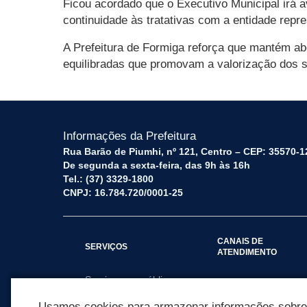
Ficou acordado que o Executivo Municipal irá 
continuidade às tratativas com a entidade repre
A Prefeitura de Formiga reforça que mantém ab
equilibradas que promovam a valorização dos s
Informações da Prefeitura
Rua Barão de Piumhi, nº 121, Centro – CEP: 35570-1
De segunda a sexta-feira, das 9h às 16h
Tel.: (37) 3329-1800
CNPJ: 16.784.720/0001-25
CANAIS DE
SERVIÇOS
ATENDIMENTO
Serviços por público
Fale Conosco
alvo
Usamos cookies para armazenar informações sobre c