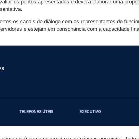
avaliar os pontos apresentados e deverá elaborar uma propo
sentativa.
ertos os canais de diálogo com os representantes do funci
ervidores e estejam em consonância com a capacidade fina
28
TELEFONES ÚTEIS
EXECUTIVO
omo você usa o nosso site e as páginas que visita. Tudo p