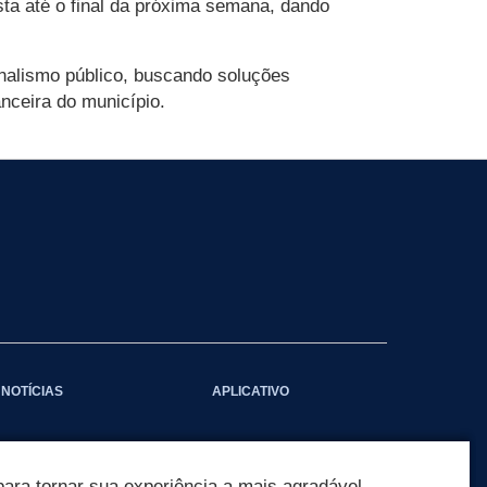
sta até o final da próxima semana, dando
onalismo público, buscando soluções
nceira do município.
NOTÍCIAS
APLICATIVO
ara tornar sua experiência a mais agradável