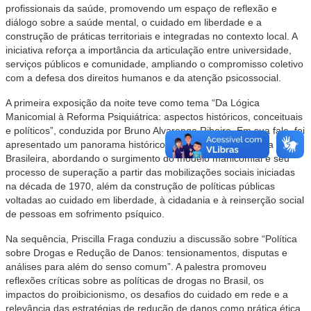
profissionais da saúde, promovendo um espaço de reflexão e
diálogo sobre a saúde mental, o cuidado em liberdade e a
construção de práticas territoriais e integradas no contexto local. A
iniciativa reforça a importância da articulação entre universidade,
serviços públicos e comunidade, ampliando o compromisso coletivo
com a defesa dos direitos humanos e da atenção psicossocial.
A primeira exposição da noite teve como tema “Da Lógica
Manicomial à Reforma Psiquiátrica: aspectos históricos, conceituais
e políticos”, conduzida por Bruno Alvarenga Ribeiro. Em sua fala, foi
apresentado um panorama histórico da Reforma Psiquiátrica
Brasileira, abordando o surgimento do modelo manicomial e seu
processo de superação a partir das mobilizações sociais iniciadas
na década de 1970, além da construção de políticas públicas
voltadas ao cuidado em liberdade, à cidadania e à reinserção social
de pessoas em sofrimento psíquico.
Na sequência, Priscilla Fraga conduziu a discussão sobre “Política
sobre Drogas e Redução de Danos: tensionamentos, disputas e
análises para além do senso comum”. A palestra promoveu
reflexões críticas sobre as políticas de drogas no Brasil, os
impactos do proibicionismo, os desafios do cuidado em rede e a
relevância das estratégias de redução de danos como prática ética,