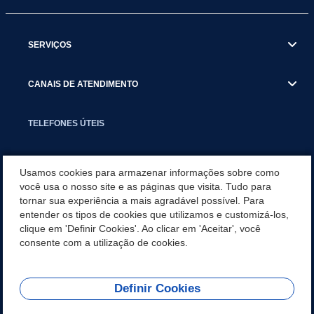
SERVIÇOS
CANAIS DE ATENDIMENTO
TELEFONES ÚTEIS
EXECUTIVO
Usamos cookies para armazenar informações sobre como
você usa o nosso site e as páginas que visita. Tudo para
tornar sua experiência a mais agradável possível. Para
NOTÍCIAS
entender os tipos de cookies que utilizamos e customizá-los,
clique em 'Definir Cookies'. Ao clicar em 'Aceitar', você
APLICATIVO
consente com a utilização de cookies.
Definir Cookies
REDES SOCIAIS