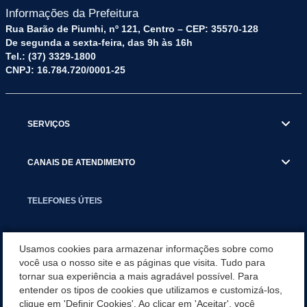
Informações da Prefeitura
Rua Barão de Piumhi, nº 121, Centro – CEP: 35570-128
De segunda a sexta-feira, das 9h às 16h
Tel.: (37) 3329-1800
CNPJ: 16.784.720/0001-25
SERVIÇOS
CANAIS DE ATENDIMENTO
TELEFONES ÚTEIS
EXECUTIVO
Usamos cookies para armazenar informações sobre como
você usa o nosso site e as páginas que visita. Tudo para
tornar sua experiência a mais agradável possível. Para
NOTÍCIAS
entender os tipos de cookies que utilizamos e customizá-los,
clique em 'Definir Cookies'. Ao clicar em 'Aceitar', você