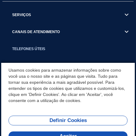
SERVIÇOS
CANAIS DE ATENDIMENTO
TELEFONES ÚTEIS
EXECUTIVO
Usamos cookies para armazenar informações sobre como
você usa o nosso site e as páginas que visita. Tudo para
tornar sua experiência a mais agradável possível. Para
NOTÍCIAS
entender os tipos de cookies que utilizamos e customizá-los,
clique em 'Definir Cookies'. Ao clicar em 'Aceitar', você
APLICATIVO
consente com a utilização de cookies.
Definir Cookies
REDES SOCIAIS