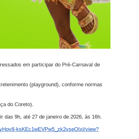
eressados em participar do Pré-Carnaval de
ntretenimento (playground), conforme normas
aça do Coreto).
r das 9h, até 27 de janeiro de 2026, às 16h.
1JovyHov8-ksKEc1wEVPw5_zk2vseOIxl/view?