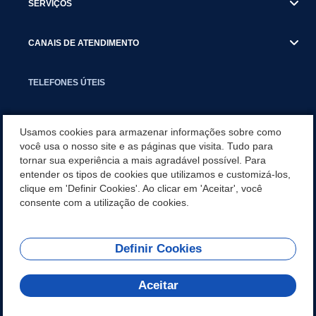
SERVIÇOS
CANAIS DE ATENDIMENTO
TELEFONES ÚTEIS
EXECUTIVO
Usamos cookies para armazenar informações sobre como
você usa o nosso site e as páginas que visita. Tudo para
tornar sua experiência a mais agradável possível. Para
NOTÍCIAS
entender os tipos de cookies que utilizamos e customizá-los,
clique em 'Definir Cookies'. Ao clicar em 'Aceitar', você
APLICATIVO
consente com a utilização de cookies.
Definir Cookies
REDES SOCIAIS
Aceitar