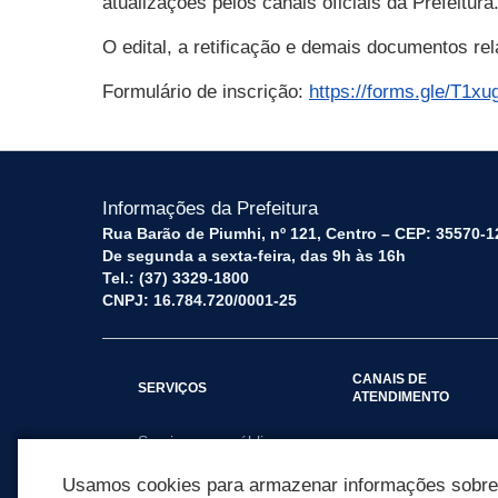
atualizações pelos canais oficiais da Prefeitura
O edital, a retificação e demais documentos rel
Formulário de inscrição:
https://forms.gle/T1
Informações da Prefeitura
Rua Barão de Piumhi, nº 121, Centro – CEP: 35570-1
De segunda a sexta-feira, das 9h às 16h
Tel.: (37) 3329-1800
CNPJ: 16.784.720/0001-25
CANAIS DE
SERVIÇOS
ATENDIMENTO
Serviços por público
Fale Conosco
alvo
Usamos cookies para armazenar informações sobre c