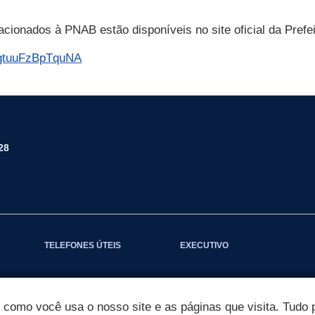
.
acionados à PNAB estão disponíveis no site oficial da Prefei
xugtuuFzBpTquNA
28
TELEFONES ÚTEIS
EXECUTIVO
omo você usa o nosso site e as páginas que visita. Tudo p