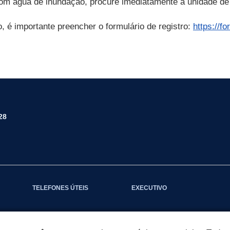
om água de inundação, procure imediatamente a unidade de 
, é importante preencher o formulário de registro:
https://
28
TELEFONES ÚTEIS
EXECUTIVO