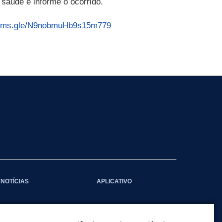
saúde e informe o ocorrido.
forms.gle/N9nobmuHb9s15m779
NOTÍCIAS
APLICATIVO