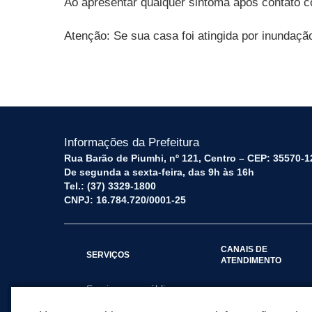
Ao apresentar qualquer sintoma após contato c
Atenção: Se sua casa foi atingida por inundação
Informações da Prefeitura
Rua Barão de Piumhi, nº 121, Centro – CEP: 35570-1
De segunda a sexta-feira, das 9h às 16h
Tel.: (37) 3329-1800
CNPJ: 16.784.720/0001-25
CANAIS DE
SERVIÇOS
ATENDIMENTO
Serviços por público
Fale Conosco
alvo