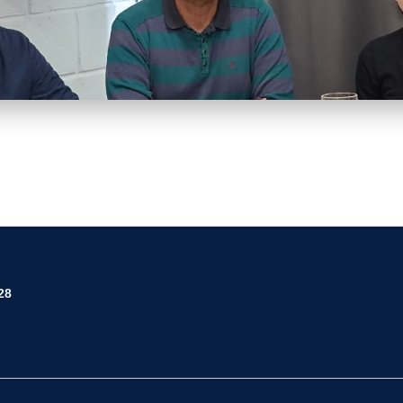
.25.jpeg
28