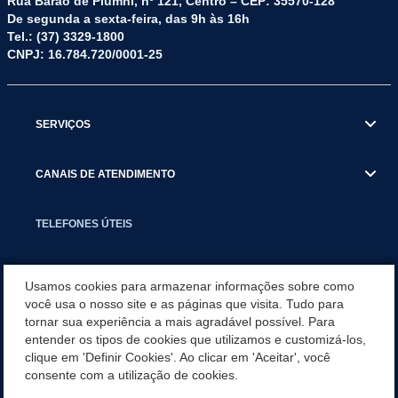
Rua Barão de Piumhi, nº 121, Centro – CEP: 35570-128
De segunda a sexta-feira, das 9h às 16h
Tel.: (37) 3329-1800
CNPJ: 16.784.720/0001-25
SERVIÇOS
CANAIS DE ATENDIMENTO
TELEFONES ÚTEIS
EXECUTIVO
Usamos cookies para armazenar informações sobre como
você usa o nosso site e as páginas que visita. Tudo para
tornar sua experiência a mais agradável possível. Para
NOTÍCIAS
entender os tipos de cookies que utilizamos e customizá-los,
clique em 'Definir Cookies'. Ao clicar em 'Aceitar', você
APLICATIVO
consente com a utilização de cookies.