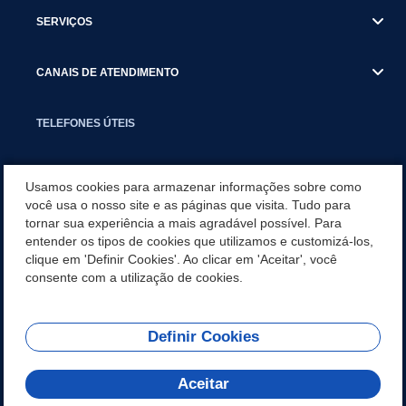
SERVIÇOS
CANAIS DE ATENDIMENTO
TELEFONES ÚTEIS
EXECUTIVO
Usamos cookies para armazenar informações sobre como
você usa o nosso site e as páginas que visita. Tudo para
tornar sua experiência a mais agradável possível. Para
NOTÍCIAS
entender os tipos de cookies que utilizamos e customizá-los,
clique em 'Definir Cookies'. Ao clicar em 'Aceitar', você
APLICATIVO
consente com a utilização de cookies.
Definir Cookies
REDES SOCIAIS
Aceitar