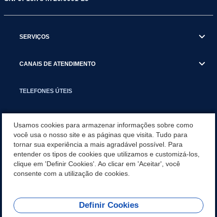
SERVIÇOS
CANAIS DE ATENDIMENTO
TELEFONES ÚTEIS
EXECUTIVO
Usamos cookies para armazenar informações sobre como
você usa o nosso site e as páginas que visita. Tudo para
tornar sua experiência a mais agradável possível. Para
NOTÍCIAS
entender os tipos de cookies que utilizamos e customizá-los,
clique em 'Definir Cookies'. Ao clicar em 'Aceitar', você
APLICATIVO
consente com a utilização de cookies.
Definir Cookies
REDES SOCIAIS