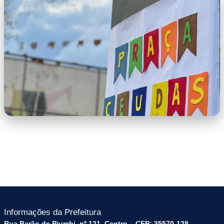
WhatsApp Image 2026-06-26 at 14.48.20
(1).jpeg
WhatsApp Image 2026-06-26 at
14.48.20.jpeg
Informações da Prefeitura
Rua Barão de Piumhi, nº 121, Centro – CEP: 35570-128