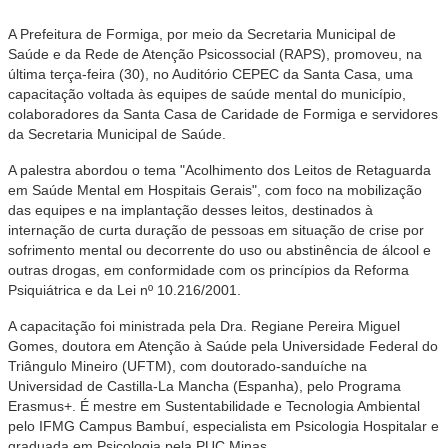
A Prefeitura de Formiga, por meio da Secretaria Municipal de
Saúde e da Rede de Atenção Psicossocial (RAPS), promoveu, na
última terça-feira (30), no Auditório CEPEC da Santa Casa, uma
capacitação voltada às equipes de saúde mental do município,
colaboradores da Santa Casa de Caridade de Formiga e servidores
da Secretaria Municipal de Saúde.
A palestra abordou o tema "Acolhimento dos Leitos de Retaguarda
em Saúde Mental em Hospitais Gerais", com foco na mobilização
das equipes e na implantação desses leitos, destinados à
internação de curta duração de pessoas em situação de crise por
sofrimento mental ou decorrente do uso ou abstinência de álcool e
outras drogas, em conformidade com os princípios da Reforma
Psiquiátrica e da Lei nº 10.216/2001.
A capacitação foi ministrada pela Dra. Regiane Pereira Miguel
Gomes, doutora em Atenção à Saúde pela Universidade Federal do
Triângulo Mineiro (UFTM), com doutorado-sanduíche na
Universidad de Castilla-La Mancha (Espanha), pelo Programa
Erasmus+. É mestre em Sustentabilidade e Tecnologia Ambiental
pelo IFMG Campus Bambuí, especialista em Psicologia Hospitalar e
graduada em Psicologia pela PUC Minas.