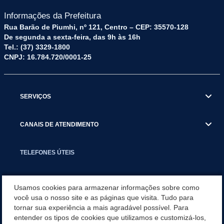
Informações da Prefeitura
Rua Barão de Piumhi, nº 121, Centro – CEP: 35570-128
De segunda a sexta-feira, das 9h às 16h
Tel.: (37) 3329-1800
CNPJ: 16.784.720/0001-25
SERVIÇOS
CANAIS DE ATENDIMENTO
TELEFONES ÚTEIS
EXECUTIVO
Usamos cookies para armazenar informações sobre como
você usa o nosso site e as páginas que visita. Tudo para
tornar sua experiência a mais agradável possível. Para
NOTÍCIAS
entender os tipos de cookies que utilizamos e customizá-los,