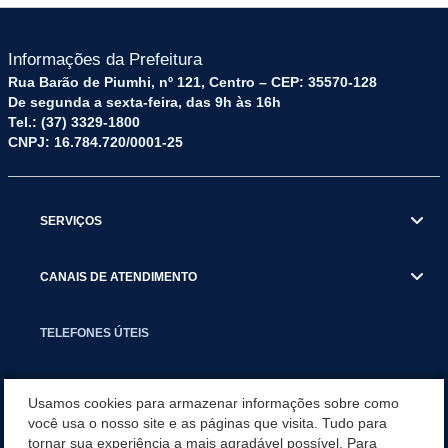
Informações da Prefeitura
Rua Barão de Piumhi, nº 121, Centro – CEP: 35570-128
De segunda a sexta-feira, das 9h às 16h
Tel.: (37) 3329-1800
CNPJ: 16.784.720/0001-25
SERVIÇOS
CANAIS DE ATENDIMENTO
TELEFONES ÚTEIS
EXECUTIVO
Usamos cookies para armazenar informações sobre como
você usa o nosso site e as páginas que visita. Tudo para
tornar sua experiência a mais agradável possível. Para
NOTÍCIAS