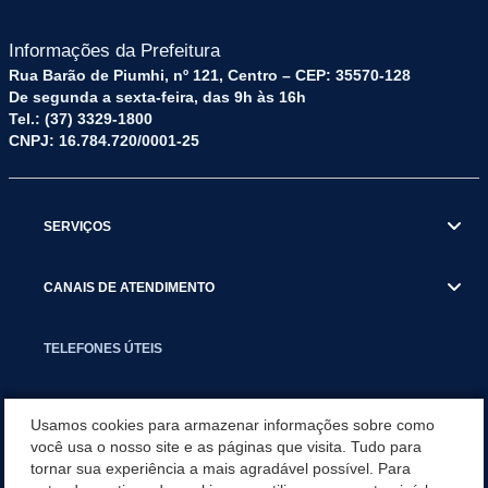
Informações da Prefeitura
Rua Barão de Piumhi, nº 121, Centro – CEP: 35570-128
De segunda a sexta-feira, das 9h às 16h
Tel.: (37) 3329-1800
CNPJ: 16.784.720/0001-25
SERVIÇOS
CANAIS DE ATENDIMENTO
TELEFONES ÚTEIS
EXECUTIVO
Usamos cookies para armazenar informações sobre como
você usa o nosso site e as páginas que visita. Tudo para
tornar sua experiência a mais agradável possível. Para
NOTÍCIAS