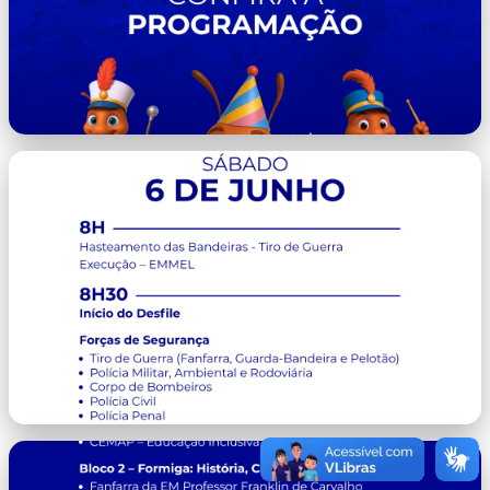
capa.png
image.png