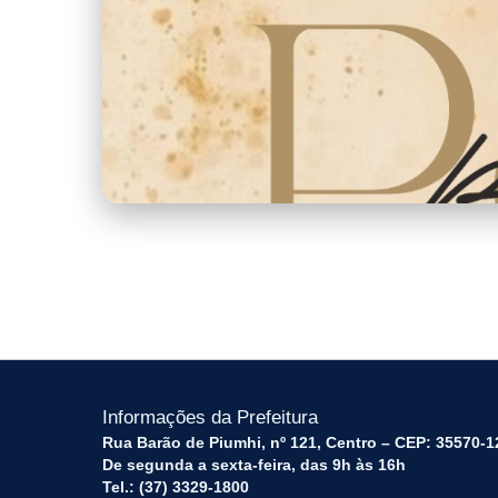
453a5e21-bbbc-4b74-b379-74fa7dcf2
Informações da Prefeitura
Rua Barão de Piumhi, nº 121, Centro – CEP: 35570-1
De segunda a sexta-feira, das 9h às 16h
Tel.: (37) 3329-1800