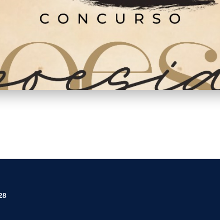
569.jpg
28