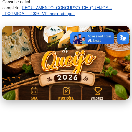
Consulte edital
completo:
REGULAMENTO_CONCURSO_DE_QUEIJOS_-
_FORMIGA_-_2026_VF_assinado.pdf
5B0_CONCURSO_REGIONAL_DO_QUEIJO.p