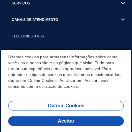
SERVIÇOS
CANAIS DE ATENDIMENTO
TELEFONES ÚTEIS
EXECUTIVO
Usamos cookies para armazenar informações sobre como
você usa o nosso site e as páginas que visita. Tudo para
tornar sua experiência a mais agradável possível. Para
NOTÍCIAS
entender os tipos de cookies que utilizamos e customizá-los,
clique em 'Definir Cookies'. Ao clicar em 'Aceitar', você
APLICATIVO
consente com a utilização de cookies.
Definir Cookies
REDES SOCIAIS
Aceitar