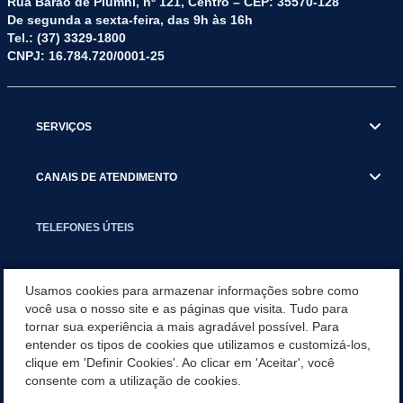
Rua Barão de Piumhi, nº 121, Centro – CEP: 35570-128
De segunda a sexta-feira, das 9h às 16h
Tel.: (37) 3329-1800
CNPJ: 16.784.720/0001-25
SERVIÇOS
CANAIS DE ATENDIMENTO
TELEFONES ÚTEIS
EXECUTIVO
Usamos cookies para armazenar informações sobre como
você usa o nosso site e as páginas que visita. Tudo para
tornar sua experiência a mais agradável possível. Para
NOTÍCIAS
entender os tipos de cookies que utilizamos e customizá-los,
clique em 'Definir Cookies'. Ao clicar em 'Aceitar', você
APLICATIVO
consente com a utilização de cookies.