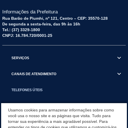
Informações da Prefeitura
Rua Barão de Piumhi, nº 121, Centro – CEP: 35570-128
De segunda a sexta-feira, das 9h às 16h
Tel.: (37) 3329-1800
CNPJ: 16.784.720/0001-25
SERVIÇOS
CANAIS DE ATENDIMENTO
TELEFONES ÚTEIS
EXECUTIVO
Usamos cookies para armazenar informações sobre como
você usa o nosso site e as páginas que visita. Tudo para
tornar sua experiência a mais agradável possível. Para
NOTÍCIAS
entender os tipos de cookies que utilizamos e customizá-los,