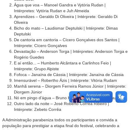
Água que voa – Manoel Gandra e Vytória Rudan |
Intérpretes: Vytória Rudan e Juh Almeida
Aprendizes – Geraldo Di Oliveira | Intérprete: Geraldo Di
Oliveira
Bicho do mato – Laudismar Deptulski | Intérprete: Dimas
Deptulski
De cantoria em cantoria – Cícero Gonçalves dos Santos |
Intérprete: Cícero Gonçalves
Devastação – Anderson Torga | Intérpretes: Anderson Torga e
Rogério Guedes
E aí então... – Humberto Alcântara e Carlinhos Feio |
Intérprete: Grupo Alpiste
Fofoca – Janaína de Cássia | Intérprete: Janaína de Cássia
Imensurável – Robertho Ázis | Intérprete: Vitória Rudam
Manhã serena – Diorgem Ferreira Ramos Júnior | Intérprete:
Diorgem Júnior
Nó em pingo d’água – Bruno Kohl Vale | Intérprete: Mazuí
Outro lado da noite – José Roberto Corrêa Ribeiro |
Intérprete: Zebeto Corrêa
A Administração parabeniza todos os participantes e convida a
população para prestigiar a etapa final do festival, celebrando a