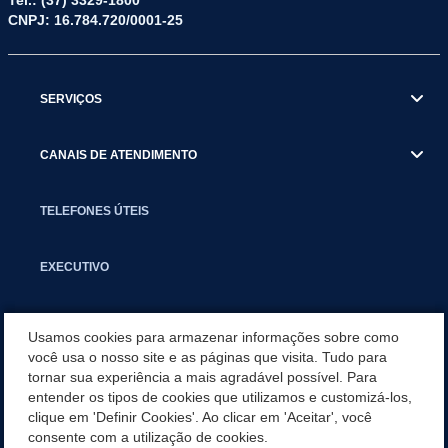
Tel.: (37) 3329-1800
CNPJ: 16.784.720/0001-25
SERVIÇOS
CANAIS DE ATENDIMENTO
TELEFONES ÚTEIS
EXECUTIVO
NOTÍCIAS
Usamos cookies para armazenar informações sobre como
você usa o nosso site e as páginas que visita. Tudo para
tornar sua experiência a mais agradável possível. Para
APLICATIVO
entender os tipos de cookies que utilizamos e customizá-los,
clique em 'Definir Cookies'. Ao clicar em 'Aceitar', você
LICITAÇÕES E COMPRAS PÚBLICAS
consente com a utilização de cookies.