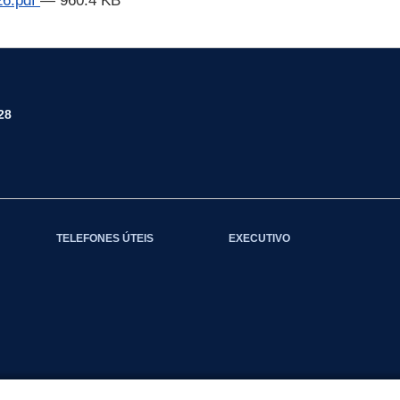
6.pdf
— 960.4 KB
28
TELEFONES ÚTEIS
EXECUTIVO