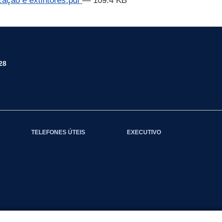
ação e extintores.pdf
— 109.4 KB
28
TELEFONES ÚTEIS
EXECUTIVO