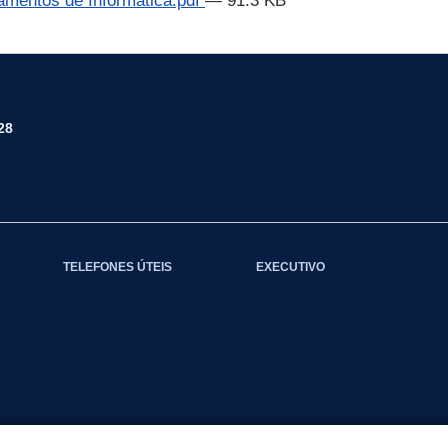
amentos de Informática.pdf
— 91.3 KB
28
TELEFONES ÚTEIS
EXECUTIVO