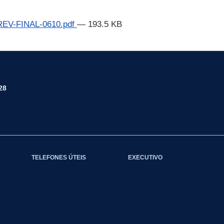
V-FINAL-0610.pdf
— 193.5 KB
28
TELEFONES ÚTEIS
EXECUTIVO