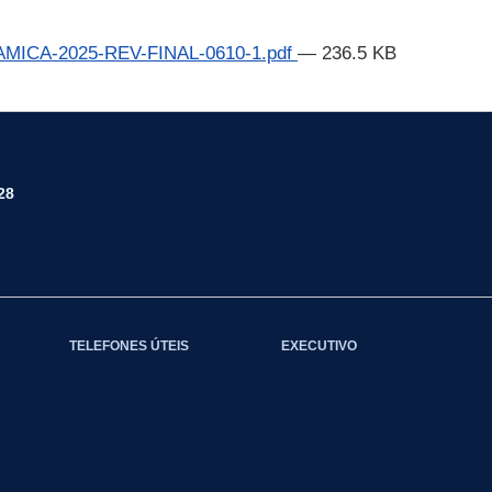
CA-2025-REV-FINAL-0610-1.pdf
— 236.5 KB
28
TELEFONES ÚTEIS
EXECUTIVO