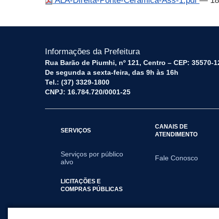
ALA-Direita-Ponte-Ceramica-Ass-1.pdf
— 18
Informações da Prefeitura
Rua Barão de Piumhi, nº 121, Centro – CEP: 35570-1
De segunda a sexta-feira, das 9h às 16h
Tel.: (37) 3329-1800
CNPJ: 16.784.720/0001-25
CANAIS DE
SERVIÇOS
ATENDIMENTO
Serviços por público
Fale Conosco
alvo
LICITAÇÕES E
COMPRAS PÚBLICAS
2025