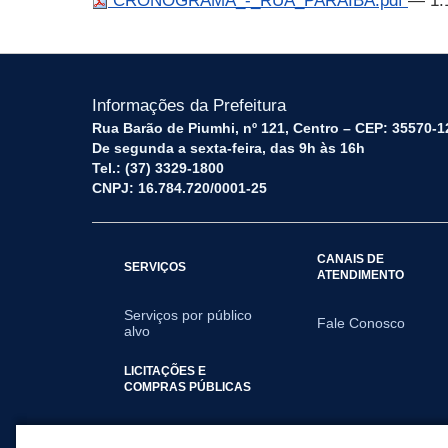
CRONOGRAMA_-_RUA_PARAIBA.pdf
— 1.
Informações da Prefeitura
Rua Barão de Piumhi, nº 121, Centro – CEP: 35570-1
De segunda a sexta-feira, das 9h às 16h
Tel.: (37) 3329-1800
CNPJ: 16.784.720/0001-25
CANAIS DE
SERVIÇOS
ATENDIMENTO
Serviços por público
Fale Conosco
alvo
LICITAÇÕES E
COMPRAS PÚBLICAS
2025