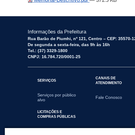
Memorial-Descritivo.pdf
— 371.5 KB
Informações da Prefeitura
Rua Barão de Piumhi, nº 121, Centro – CEP: 35570-1
De segunda a sexta-feira, das 9h às 16h
Tel.: (37) 3329-1800
CNPJ: 16.784.720/0001-25
CANAIS DE
SERVIÇOS
ATENDIMENTO
Serviços por público
Fale Conosco
alvo
LICITAÇÕES E
COMPRAS PÚBLICAS
2025