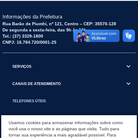
Informações da Prefeitura
Rua Barão de Piumhi, nº 121, Centro – CEP: 35570-128
De segunda a sexta-feira, das 9h às 16h
Tel.: (37) 3329-1800
CNPJ: 16.784.720/0001-25
SERVIÇOS
CANAIS DE ATENDIMENTO
TELEFONES ÚTEIS
EXECUTIVO
Usamos cookies para armazenar informações sobre como
você usa o nosso site e as páginas que visita. Tudo para
tornar sua experiência a mais agradável possível. Para
NOTÍCIAS