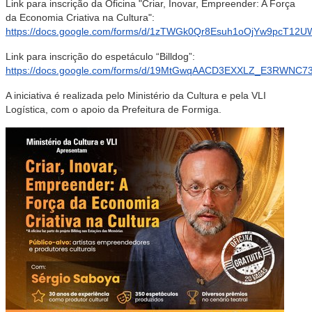
Link para inscrição da Oficina "Criar, Inovar, Empreender: A Força
da Economia Criativa na Cultura":
https://docs.google.com/forms/d/1zTWGk0Qr8Esuh1oOjYw9pcT12UW
Link para inscrição do
espetáculo “Billdog”:
https://docs.google.com/forms/d/19MtGwqAACD3EXXLZ_E3RWNC
A iniciativa é realizada pelo Ministério da Cultura e pela VLI
Logística, com o apoio da Prefeitura de Formiga.